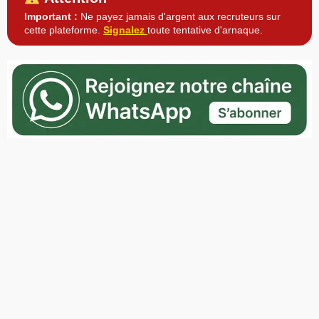
Important :
Ne payez jamais d'argent aux recruteurs sur
cette plateforme.
Signalez
toute tentative d'arnaque.