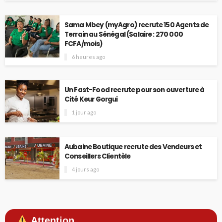
Sama Mbey (myAgro) recrute 150 Agents de
Terrain au Sénégal (Salaire : 270 000
FCFA/mois)
6 heures ago
Un Fast-Food recrute pour son ouverture à
Cité Keur Gorgui
1 jour ago
Aubaine Boutique recrute des Vendeurs et
Conseillers Clientèle
4 jours ago
Attention